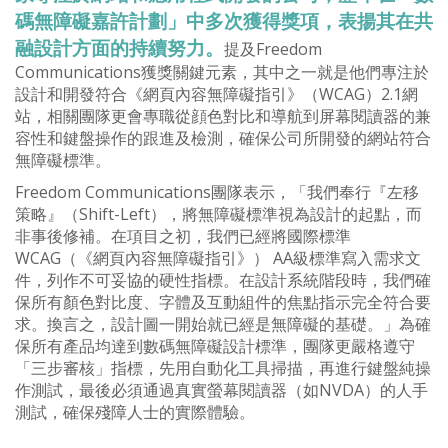
碼無障礙嘉許計劃」中多次獲得獎項，表揚其在共
融設計方面的持續努力。
提及Freedom
Communications獲獎關鍵元素，其中之一就是他們專注於
設計和開發符合《網頁內容無障礙指引》（WCAG）2.1網
站，相關團隊更會專職從顔色對比和導航到屏幕閱讀器的兼
容性和鍵盤操作的跟進及檢測，確保公司所開發的網站符合
無障礙標準。
Freedom Communications團隊表示，「我們奉行『左移
策略』（Shift-Left），將無障礙標準視為設計的起點，而
非事後修補。在項目之初，我們已經將國際標準
WCAG（《網頁內容無障礙指引》） AA級標準寫入需求文
件，列作不可妥協的硬性指標。在設計系統階段時，我們確
保所有顏色對比度、字體及互動組件的焦點指示完全符合要
求。換言之，設計圖一開始就已經是無障礙的基礎。」為確
保所有產品均達到數碼無障礙設計標準，團隊更嚴格遵守
「三步審核」指標，先用自動化工具掃描，再進行鍵盤純操
作測試，最後必須通過真實螢幕閱讀器（如NVDA）的人手
測試，確保殘障人士的實際體驗。