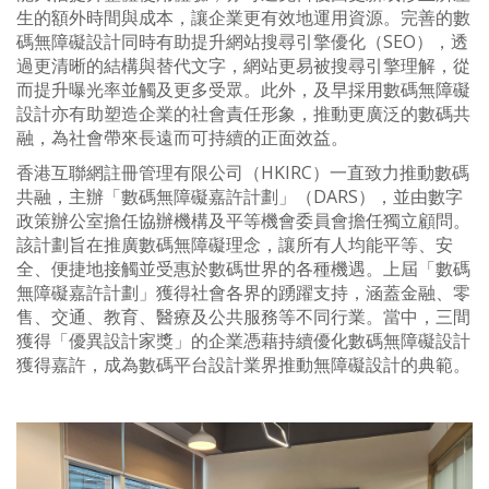
生的額外時間與成本，讓企業更有效地運用資源。完善的數
碼無障礙設計同時有助提升網站搜尋引擎優化（SEO），透
過更清晰的結構與替代文字，網站更易被搜尋引擎理解，從
而提升曝光率並觸及更多受眾。此外，及早採用數碼無障礙
設計亦有助塑造企業的社會責任形象，推動更廣泛的數碼共
融，為社會帶來長遠而可持續的正面效益。
香港互聯網註冊管理有限公司（HKIRC）一直致力推動數碼
共融，主辦「數碼無障礙嘉許計劃」（DARS），並由數字
政策辦公室擔任協辦機構及平等機會委員會擔任獨立顧問。
該計劃旨在推廣數碼無障礙理念，讓所有人均能平等、安
全、便捷地接觸並受惠於數碼世界的各種機遇。上屆「數碼
無障礙嘉許計劃」獲得社會各界的踴躍支持，涵蓋金融、零
售、交通、教育、醫療及公共服務等不同行業。當中，三間
獲得「優異設計家獎」的企業憑藉持續優化數碼無障礙設計
獲得嘉許，成為數碼平台設計業界推動無障礙設計的典範。